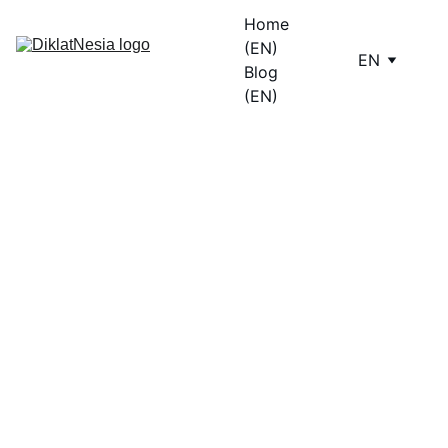
Home 
(EN)
EN
Blog 
(EN)
2/21/2024
1 min read